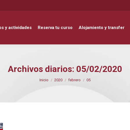
ctividades
Reserva tu curso
Alojamiento y transfer
DELE
s y actividades
Reserva tu curso
Alojamiento y transfer
Archivos diarios:
05/02/2020
Estás aquí:
Inicio
2020
febrero
05