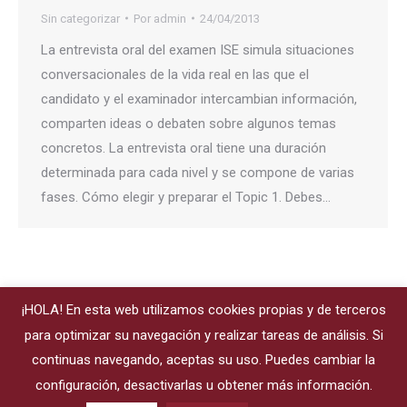
Sin categorizar
Por
admin
24/04/2013
La entrevista oral del examen ISE simula situaciones
conversacionales de la vida real en las que el
candidato y el examinador intercambian información,
comparten ideas o debaten sobre algunos temas
concretos. La entrevista oral tiene una duración
determinada para cada nivel y se compone de varias
fases. Cómo elegir y preparar el Topic 1. Debes…
¡HOLA! En esta web utilizamos cookies propias y de terceros
para optimizar su navegación y realizar tareas de análisis. Si
continuas navegando, aceptas su uso. Puedes cambiar la
configuración, desactivarlas u obtener más información.
© 2018 Funcarele
| Fundación de Cartagena para la Enseñanza de la
Lengua y la Cultura Española